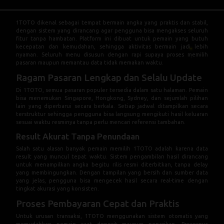
1TOTO dikenal sebagai tempat bermain angka yang praktis dan stabil,
dengan sistem yang dirancang agar pengguna bisa mengakses seluruh
fitur tanpa hambatan. Platform ini dibuat untuk pemain yang butuh
kecepatan dan kemudahan, sehingga aktivitas bermain jadi lebih
nyaman. Seluruh menu disusun dengan rapi supaya proses memilih
pasaran maupun memantau data tidak memakan waktu.
Ragam Pasaran Lengkap dan Selalu Update
Di 1TOTO, semua pasaran populer tersedia dalam satu halaman. Pemain
bisa menemukan Singapore, Hongkong, Sydney, dan sejumlah pilihan
lain yang diperbarui secara berkala. Setiap jadwal ditampilkan secara
terstruktur sehingga pengguna bisa langsung mengikuti hasil keluaran
sesuai waktu resminya tanpa perlu mencari referensi tambahan.
Result Akurat Tanpa Penundaan
Salah satu alasan banyak pemain memilih 1TOTO adalah karena data
result yang muncul tepat waktu. Sistem pengambilan hasil dirancang
untuk menampilkan angka begitu rilis resmi diterbitkan, tanpa delay
yang membingungkan. Dengan tampilan yang bersih dan sumber data
yang jelas, pengguna bisa mengecek hasil secara real-time dengan
tingkat akurasi yang konsisten.
Proses Pembayaran Cepat dan Praktis
Untuk urusan transaksi, 1TOTO menggunakan sistem otomatis yang
memudahkan pemain saat deposit maupun penarikan. Prosesnya