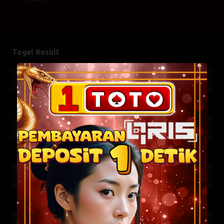
Togel Result
TOTO WUHAN
07-08-2026
T
8442
HK SIANG
07-08-2026
T
8867
MALAYSIA
07-08-2026
T
7218
SG METRO
07-08-2026
T
9123
MALAYSIA SIANG
07-08-2026
T
4519
MACAU
07-08-2026
S
5825
QATAR
07-08-2026
V