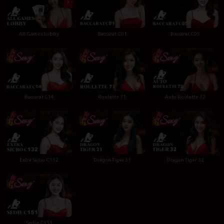
All Games Lobby
Baccarat C01
Baccarat C05
Baccarat C14
Roulette 71
Auto Roulette 72
Extra Sicbo C132
Dragon Tiger 31
Dragon Tiger 32
Sedie C151