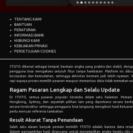
PERATURAN
INFORMASI BANK
HUBUNGI KAMI
KEBIJAKAN PRIVASI
PERSETUJUAN COOKIES
1TOTO dikenal sebagai tempat bermain angka yang praktis dan stabil, deng
pengguna bisa mengakses seluruh fitur tanpa hambatan. Platform ini dib
kecepatan dan kemudahan, sehingga aktivitas bermain jadi lebih nyaman.
rapi supaya proses memilih pasaran maupun memantau data tidak memakan w
Ragam Pasaran Lengkap dan Selalu Update
Di 1TOTO, semua pasaran populer tersedia dalam satu halaman. Pemain
Hongkong, Sydney, dan sejumlah pilihan lain yang diperbarui secara berka
secara terstruktur sehingga pengguna bisa langsung mengikuti hasil keluara
perlu mencari referensi tambahan.
Result Akurat Tanpa Penundaan
Salah satu alasan banyak pemain memilih 1TOTO adalah karena data resu
Sistem pengambilan hasil dirancang untuk menampilkan angka begitu rilis r
yang membingungkan. Dengan tampilan yang bersih dan sumber data yang j
hasil secara real-time dengan tingkat akurasi yang konsisten.
Proses Pembayaran Cepat dan Praktis
Untuk urusan transaksi, 1TOTO menggunakan sistem otomatis yang memu