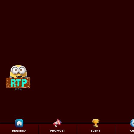
BERANDA
PROMOSI
EVENT
C