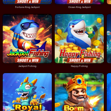
Jackpot Fishing
Happy Fishing
Royal Fishing
Boom Legend