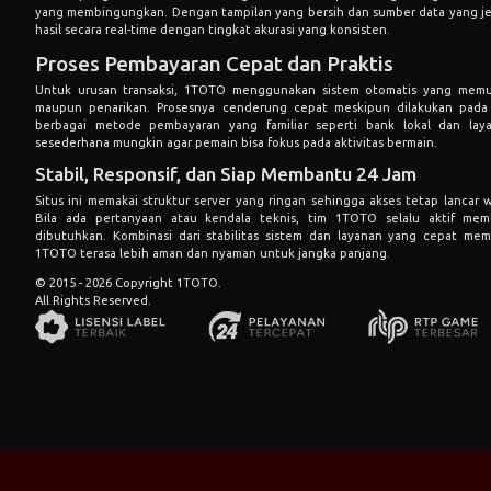
maupun penarikan. Prosesnya cenderung cepat meskipun dilakukan pada
berbagai metode pembayaran yang familiar seperti bank lokal dan lay
sesederhana mungkin agar pemain bisa fokus pada aktivitas bermain.
Stabil, Responsif, dan Siap Membantu 24 Jam
Situs ini memakai struktur server yang ringan sehingga akses tetap lancar w
Bila ada pertanyaan atau kendala teknis, tim 1TOTO selalu aktif mem
dibutuhkan. Kombinasi dari stabilitas sistem dan layanan yang cepat me
1TOTO terasa lebih aman dan nyaman untuk jangka panjang.
© 2015 - 2026 Copyright 1TOTO.
All Rights Reserved.