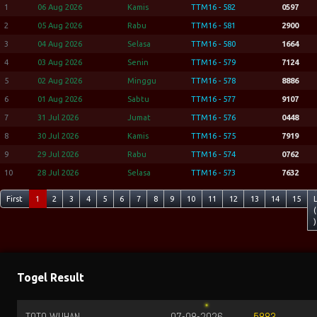
1
06 Aug 2026
Kamis
TTM16 - 582
0597
2
05 Aug 2026
Rabu
TTM16 - 581
2900
3
04 Aug 2026
Selasa
TTM16 - 580
1664
4
03 Aug 2026
Senin
TTM16 - 579
7124
5
02 Aug 2026
Minggu
TTM16 - 578
8886
6
01 Aug 2026
Sabtu
TTM16 - 577
9107
7
31 Jul 2026
Jumat
TTM16 - 576
0448
8
30 Jul 2026
Kamis
TTM16 - 575
7919
9
29 Jul 2026
Rabu
TTM16 - 574
0762
10
28 Jul 2026
Selasa
TTM16 - 573
7632
First
1
2
3
4
5
6
7
8
9
10
11
12
13
14
15
(
)
Togel Result
TOTO WUHAN
07-08-2026