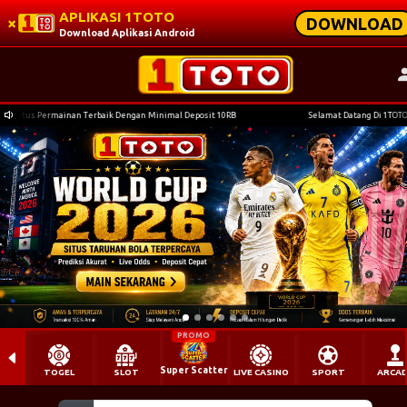
APLIKASI 1TOTO
×
DOWNLOAD
Download Aplikasi Android
 Situs Permainan Terbaik Dengan Minimal Deposit 10RB
Selamat Datang Di 1TOTO - S
PROMO
Super Scatter
TOGEL
SLOT
LIVE CASINO
SPORT
ARCA