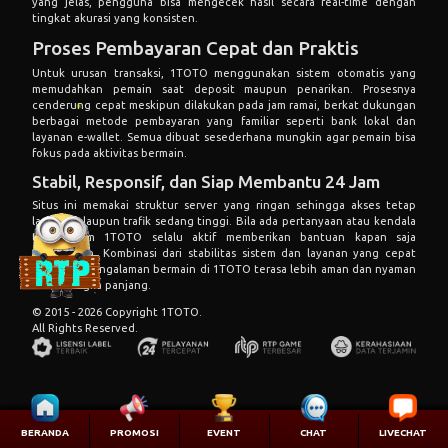
yang jelas, pengguna bisa mengecek hasil secara real-time dengan
tingkat akurasi yang konsisten.
Proses Pembayaran Cepat dan Praktis
Untuk urusan transaksi, 1TOTO menggunakan sistem otomatis yang
memudahkan pemain saat deposit maupun penarikan. Prosesnya
cenderung cepat meskipun dilakukan pada jam ramai, berkat dukungan
berbagai metode pembayaran yang familiar seperti bank lokal dan
layanan e-wallet. Semua dibuat sesederhana mungkin agar pemain bisa
fokus pada aktivitas bermain.
Stabil, Responsif, dan Siap Membantu 24 Jam
Situs ini memakai struktur server yang ringan sehingga akses tetap
lancar walaupun trafik sedang tinggi. Bila ada pertanyaan atau kendala
teknis, tim 1TOTO selalu aktif memberikan bantuan kapan saja
dibutuhkan. Kombinasi dari stabilitas sistem dan layanan yang cepat
membuat pengalaman bermain di 1TOTO terasa lebih aman dan nyaman
untuk jangka panjang.
© 2015 - 2026 Copyright 1TOTO.
All Rights Reserved.
BERANDA
PROMOSI
EVENT
CHAT
LIVECHAT