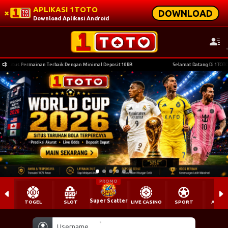
APLIKASI 1TOTO
×
DOWNLOAD
Download Aplikasi Android
Situs Permainan Terbaik Dengan Minimal Deposit 10RB
Selamat Datang Di 1TOTO - Si
PROMO
Super Scatter
TOGEL
SLOT
LIVE CASINO
SPORT
ARCA