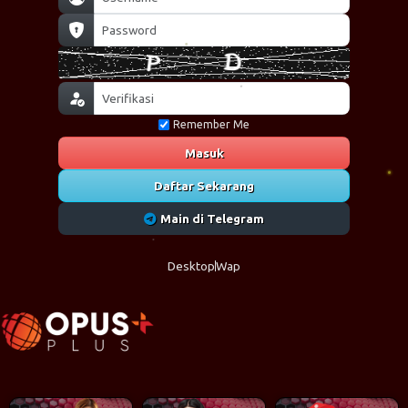
Remember Me
Masuk
Daftar Sekarang
Main di Telegram
Desktop
Wap