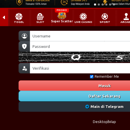
PROMO
Super Scatter
TOGEL
SLOT
LIVE CASINO
SPORT
ARCA
Remember Me
Masuk
Daftar Sekarang
Main di Telegram
Desktop
Wap