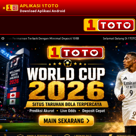
APLIKASI 1TOTO
×
Download Aplikasi Android
tus Permainan Terbaik Dengan Minimal Deposit 10RB
Selamat Datang Di 1TOTO - Situ