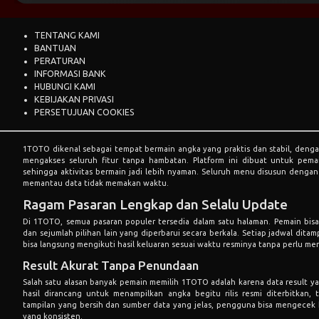
TENTANG KAMI
BANTUAN
PERATURAN
INFORMASI BANK
HUBUNGI KAMI
KEBIJAKAN PRIVASI
PERSETUJUAN COOKIES
1TOTO dikenal sebagai tempat bermain angka yang praktis dan stabil, deng
mengakses seluruh fitur tanpa hambatan. Platform ini dibuat untuk pe
sehingga aktivitas bermain jadi lebih nyaman. Seluruh menu disusun denga
memantau data tidak memakan waktu.
Ragam Pasaran Lengkap dan Selalu Update
Di 1TOTO, semua pasaran populer tersedia dalam satu halaman. Pemain bi
dan sejumlah pilihan lain yang diperbarui secara berkala. Setiap jadwal dita
bisa langsung mengikuti hasil keluaran sesuai waktu resminya tanpa perlu me
Result Akurat Tanpa Penundaan
Salah satu alasan banyak pemain memilih 1TOTO adalah karena data result 
hasil dirancang untuk menampilkan angka begitu rilis resmi diterbitka
tampilan yang bersih dan sumber data yang jelas, pengguna bisa mengecek ha
yang konsisten.