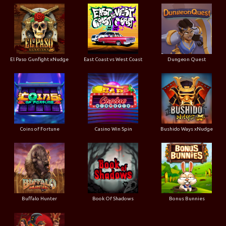
El Paso Gunfight xNudge
East Coast vs West Coast
Dungeon Quest
Coins of Fortune
Casino Win Spin
Bushido Ways xNudge
Buffalo Hunter
Book Of Shadows
Bonus Bunnies