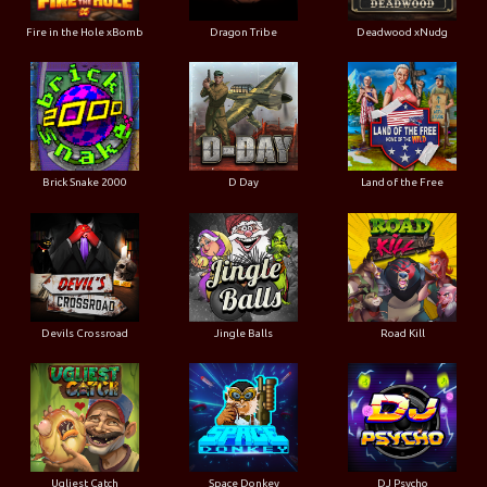
Brick Snake 2000
D Day
Land of the Free
Devils Crossroad
Jingle Balls
Road Kill
Ugliest Catch
Space Donkey
DJ Psycho