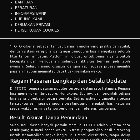
HUBUNGI KAMI
KEBIJAKAN PRIVASI
PERSETUJUAN COOKIES
1TOTO dikenal sebagai tempat bermain angka yang praktis dan stabil,
dengan sistem yang dirancang agar pengguna bisa mengakses seluruh
fitur tanpa hambatan. Platform ini dibuat untuk pemain yang butuh
kecepatan dan kemudahan, sehingga aktivitas bermain jadi lebih
nyaman. Seluruh menu disusun dengan rapi supaya proses memilih
pasaran maupun memantau data tidak memakan waktu.
Ragam Pasaran Lengkap dan Selalu Update
Di 1TOTO, semua pasaran populer tersedia dalam satu halaman. Pemain
bisa menemukan Singapore, Hongkong, Sydney, dan sejumlah pilihan
lain yang diperbarui secara berkala. Setiap jadwal ditampilkan secara
terstruktur sehingga pengguna bisa langsung mengikuti hasil keluaran
sesuai waktu resminya tanpa perlu mencari referensi tambahan.
Result Akurat Tanpa Penundaan
Salah satu alasan banyak pemain memilih 1TOTO adalah karena data
result yang muncul tepat waktu. Sistem pengambilan hasil dirancang
untuk menampilkan angka begitu rilis resmi diterbitkan, tanpa delay
yang membingungkan. Dengan tampilan yang bersih dan sumber data
yang jelas, pengguna bisa mengecek hasil secara real-time dengan
tingkat akurasi yang konsisten.