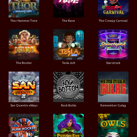
Thor Hammer Time
The Rave
The Creepy Carnival
The Border
Tesla Jolt
Starstruck
San Quentin xWays
Rock Botto
Remember Gulag
Punk Rocker
Poison Eve
Owls