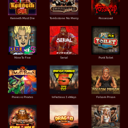
Kenneth Must Die
Tombstone: No Mercy
Possessed
Nine To Five
Serial
Punk Toilet
Pixies vs Pirates
Infectious 5 xWays
Folsom Prison
Fire in the Hole xBomb
Dragon Tribe
Deadwood xNudg