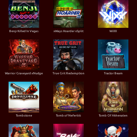
Benji Killed In Vegas
xWays Hoarder xSplit
WiXX
Warrior Graveyard xNudge
True Grit Redemption
Tractor Beam
Tombstone
Tomb of Nefertiti
Tomb Of Akhenaten