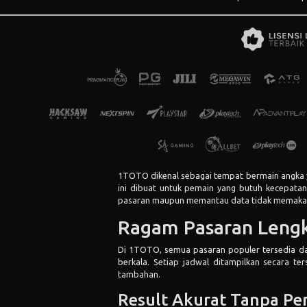
TENTANG KAMI
|
BANTUAN
|
1TOTO dikenal sebagai tempat bermain angka ya
ini dibuat untuk pemain yang butuh kecepatan
pasaran maupun memantau data tidak memaka
Ragam Pasaran Lengk
Di 1TOTO, semua pasaran populer tersedia dal
berkala. Setiap jadwal ditampilkan secara te
tambahan.