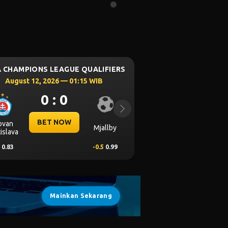
OOTBALL F24 ELITE CLUB FRIENDLY
August 7, 2026 — 20:00 WIB
1 : 2
Next
BET NOW
eyenoord
e-Liverpool
25
-0.78
0.25
0.54
Mainkan Sekarang