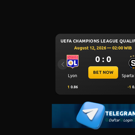
UEFA CHAMPIONS LEAGUE QUALI
August 11, 2026 — 22:59 WIB
0 : 0
Previous
BET NOW
Union
Bodo Glimt
Gil
0.75
0.82
-0.7
TELEGRA
Daftar
Login