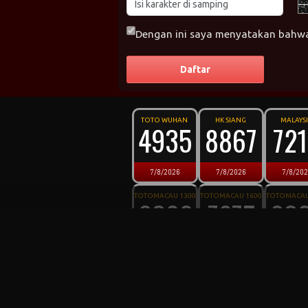
Dengan ini saya menyatakan bahw
TOTO WUHAN
HK SIANG
MALAYS
4935
8867
72
7/8/2026
7/8/2026
7/8/20
TOTOMACAU 1300
TOTOMACAU 1600
TOTOMACAU
6300
7875
63
7/8/2026
7/8/2026
7/8/20