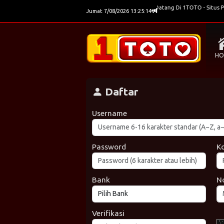
Selamat Datang Di 1TOTO - Situs Perm
Jumat 7/08/2026 13:25:14
HO
Daftar
Username
Password
K
Bank
N
Verifikasi