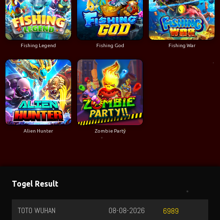
Fishing Legend
Fishing God
Fishing War
Alien Hunter
Zombie Party
Togel Result
TOTO WUHAN
08-08-2026
6989