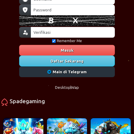
Remember Me
Masuk
Daftar Sekarang
Main di Telegram
Desktop
Wap
Spadegaming