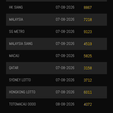
HK SIANG
07-08-2026
8867
MALAYSIA
07-08-2026
7218
SG METRO
07-08-2026
9123
MALAYSIA SIANG
07-08-2026
4519
MACAU
07-08-2026
5825
QATAR
07-08-2026
3158
SYDNEY LOTTO
07-08-2026
3712
HONGKONG LOTTO
07-08-2026
6011
TOTOMACAU 0000
08-08-2026
4072