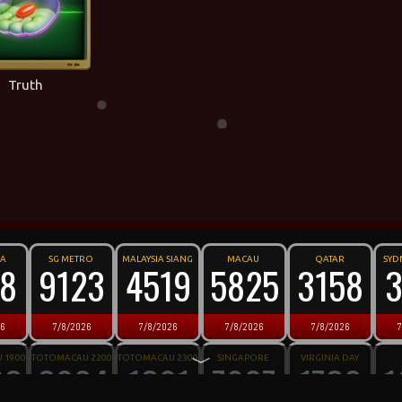
Truth
IA
SG METRO
MALAYSIA SIANG
MACAU
QATAR
SYD
18
9123
4519
5825
3158
3
26
7/8/2026
7/8/2026
7/8/2026
7/8/2026
7
 1900
TOTOMACAU 2200
TOTOMACAU 2300
SINGAPORE
VIRGINIA DAY
03
3064
1391
7907
1736
1