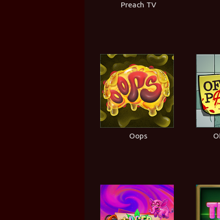
Preach TV
Oops
O