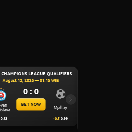
/8/2026
7/8/2026
7/8/2026
OTBALL F24 ELITE CLUB FRIENDLY
August 7, 2026 — 21:30 WIB
0 : 0
Next
BET NOW
ttenham
e-Real Madrid
tspur
5
-0.90
0.5
0.66