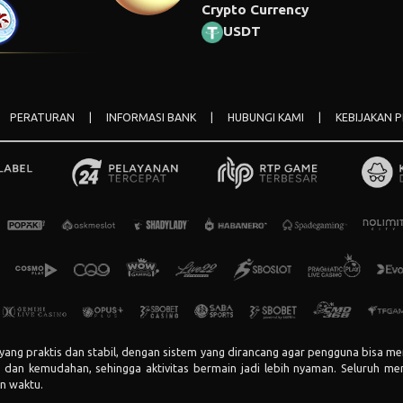
Crypto Currency
USDT
PERATURAN
|
INFORMASI BANK
|
HUBUNGI KAMI
|
KEBIJAKAN P
ng praktis dan stabil, dengan sistem yang dirancang agar pengguna bisa me
 dan kemudahan, sehingga aktivitas bermain jadi lebih nyaman. Seluruh m
n waktu.