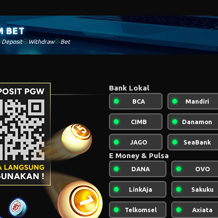
M BET
Deposit
Withdraw
Bet
Bank Lokal
BCA
Mandiri
CIMB
Danamon
JAGO
SeaBank
E Money & Pulsa
DANA
OVO
LinkAja
Sakuku
Telkomsel
Axiata