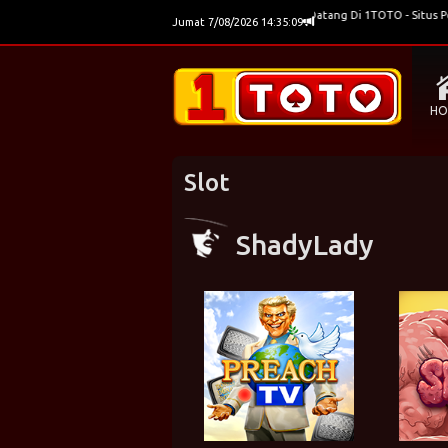
Selamat Datang Di 1TOTO - Situs Permai
Jumat 7/08/2026 14:35:10
HO
Slot
ShadyLady