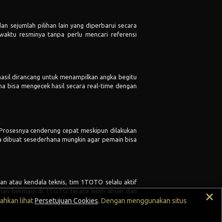
 sejumlah pilihan lain yang diperbarui secara
 waktu resminya tanpa perlu mencari referensi
asil dirancang untuk menampilkan angka begitu
na bisa mengecek hasil secara real-time dengan
Prosesnya cenderung cepat meskipun dilakukan
a dibuat sesederhana mungkin agar pemain bisa
aan atau kendala teknis, tim 1TOTO selalu aktif
×
aman bermain di 1TOTO terasa lebih aman dan
ahkan lihat
Persetujuan Cookies
. Dengan menggunakan situs