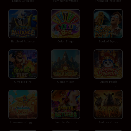
Battle of Alliance
Color Bingo
Book of Egypt
Give Me Fire
Gems Miner
Opera Panda
Treasures of Egypt
Bandito Returns
Golden Rhino